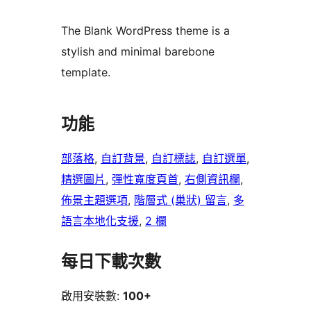
The Blank WordPress theme is a
stylish and minimal barebone
template.
功能
部落格
, 
自訂背景
, 
自訂標誌
, 
自訂選單
, 
精選圖片
, 
彈性寬度頁首
, 
右側資訊欄
, 
佈景主題選項
, 
階層式 (巢狀) 留言
, 
多
語言本地化支援
, 
2 欄
每日下載次數
啟用安裝數:
100+