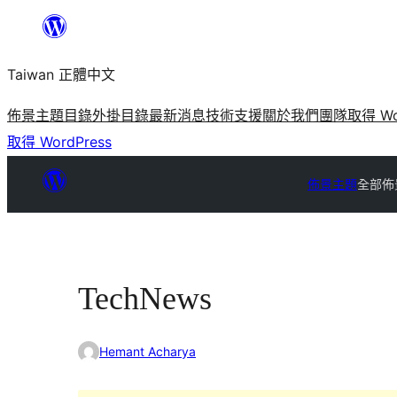
跳
至
Taiwan 正體中文
主
要
佈景主題目錄
外掛目錄
最新消息
技術支援
關於我們
團隊
取得 Wo
內
取得 WordPress
容
佈景主題
全部佈
TechNews
Hemant Acharya