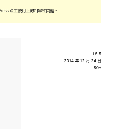
ess 產生使用上的相容性問題。
預覽
下載
版本
1.5.5
最後更新
2014 年 12 月 24 日
啟用安裝數
80+