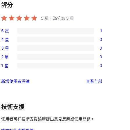
評分
5
星，滿分為 5 星
5 星
1
1
4 星
0
個
0
3 星
0
5
個
0
星
2 星
0
4
個
0
使
星
1 星
0
3
個
0
用
使
星
2
個
者
用
使
新增使用者評論
查看全部
使
星
1
評
者
用
用
使
星
論
評
者
者
用
使
論
評
評
者
技術支援
用
論
論
評
者
使用者可在技術支援論壇提出意見反應或使用問題。
論
評
論