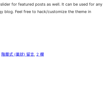
 slider for featured posts as well. It can be used for any
gy blog. Feel free to hack/customize the theme in
, 
階層式 (巢狀) 留言
, 
2 欄