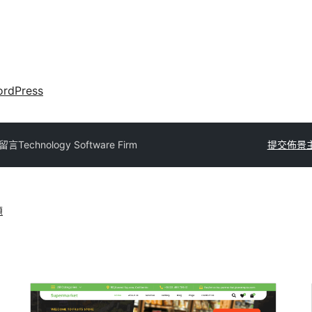
rdPress
 留言
Technology Software Firm
提交佈景
題