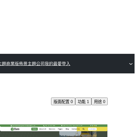
主題
商業版佈景主題公司
我的最愛
登入
版面配置
0
功能
1
用途
0