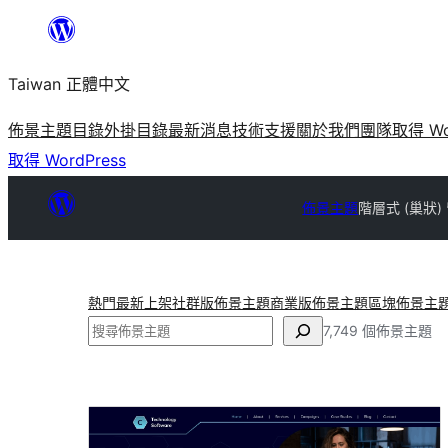
跳
至
Taiwan 正體中文
主
要
佈景主題目錄
外掛目錄
最新消息
技術支援
關於我們
團隊
取得 Wo
內
取得 WordPress
容
佈景主題
階層式 (巢狀)
熱門
最新上架
社群版佈景主題
商業版佈景主題
區塊佈景主
搜
7,749 個佈景主題
尋
階
層