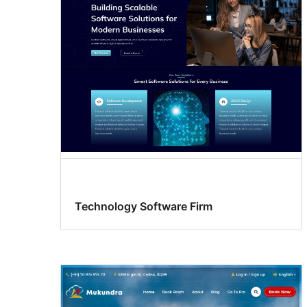
式
(巢
狀)
留
言
Technology Software Firm