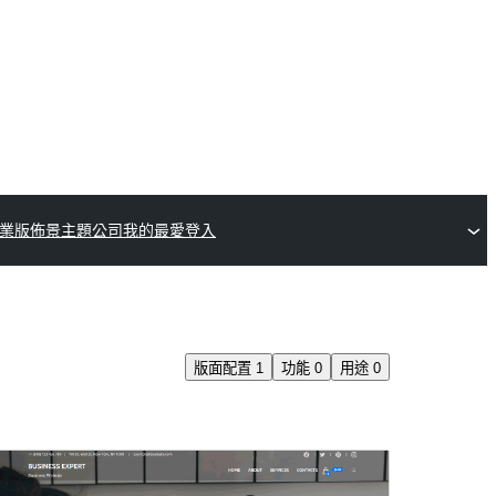
業版佈景主題公司
我的最愛
登入
版面配置
1
功能
0
用途
0