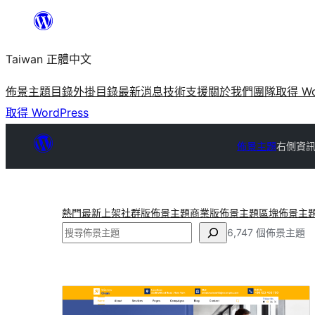
跳
至
Taiwan 正體中文
主
要
佈景主題目錄
外掛目錄
最新消息
技術支援
關於我們
團隊
取得 Wo
內
取得 WordPress
容
佈景主題
右側資
熱門
最新上架
社群版佈景主題
商業版佈景主題
區塊佈景主
搜
6,747 個佈景主題
尋
右
側