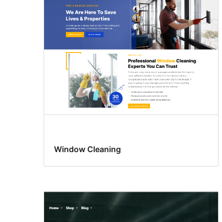
資
訊
欄
Window Cleaning