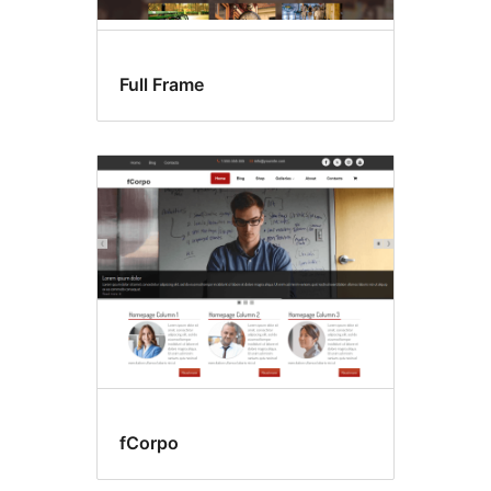
Full Frame
fCorpo