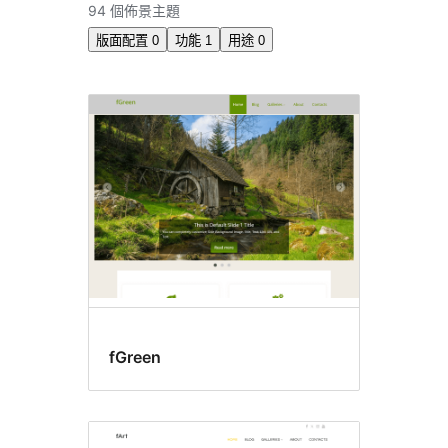
尋
94 個佈景主題
版面配置
0
功能
1
用途
0
靜
態
首
頁
文
章
fGreen