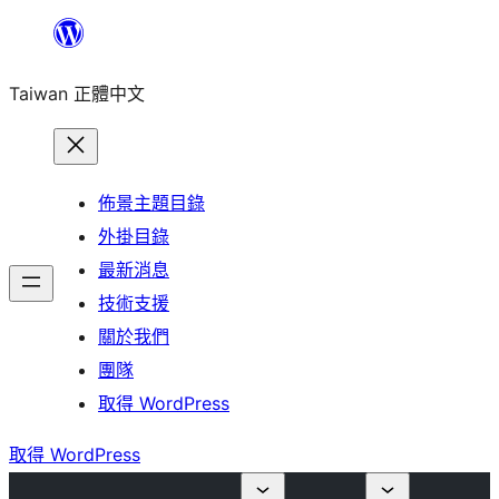
跳
至
Taiwan 正體中文
主
要
內
容
佈景主題目錄
外掛目錄
最新消息
技術支援
關於我們
團隊
取得 WordPress
取得 WordPress