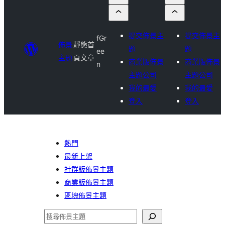
提交佈景主
提交佈景主
fGr
佈景
靜態首
題
題
ee
主題
頁文章
商業版佈景
商業版佈景
n
主題公司
主題公司
我的最愛
我的最愛
登入
登入
熱門
最新上架
社群版佈景主題
商業版佈景主題
區塊佈景主題
搜