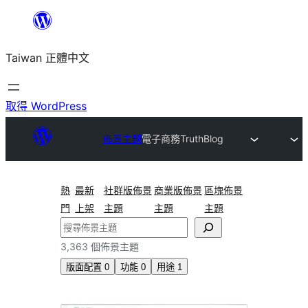
跳
至
Taiwan 正體中文
主
要
內
取得 WordPress
容
佈景主題
電子商務
TruthBlog
熱
最新
社群版佈景
商業版佈景
區塊佈景
門
上架
主題
主題
主題
搜
尋
3,363 個佈景主題
版面配置
0
功能
0
用途
1