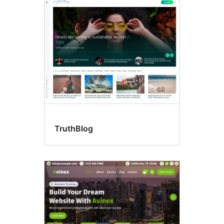
電
子
商
務
TruthBlog