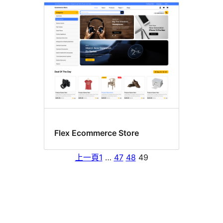
Flex Ecommerce Store
上一頁
1
…
47
48
49