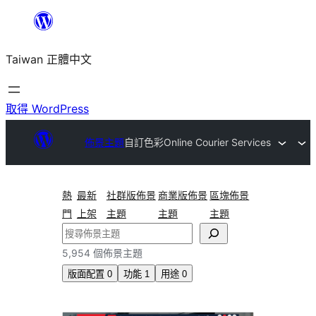
跳
至
Taiwan 正體中文
主
要
內
取得 WordPress
容
佈景主題
自訂色彩
Online Courier Services
熱
最新
社群版佈景
商業版佈景
區塊佈景
門
上架
主題
主題
主題
搜
尋
5,954 個佈景主題
版面配置
0
功能
1
用途
0