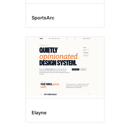
SportsArc
Elayne