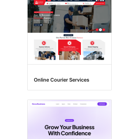
自
訂
色
彩
Online Courier Services