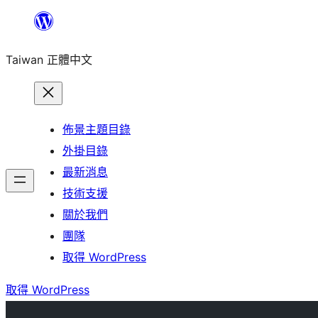
跳
至
Taiwan 正體中文
主
要
內
容
佈景主題目錄
外掛目錄
最新消息
技術支援
關於我們
團隊
取得 WordPress
取得 WordPress