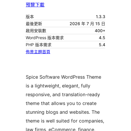
預覽
下載
版本
1.3.3
最後更新
2026 年 7 月 15 日
啟用安裝數
400+
WordPress 版本需求
4.5
PHP 版本需求
5.4
佈景主題首頁
Spice Software WordPress Theme
is a lightweight, elegant, fully
responsive, and translation-ready
theme that allows you to create
stunning blogs and websites. The
theme is well suited for companies,
law firms, eCommerce, finance,