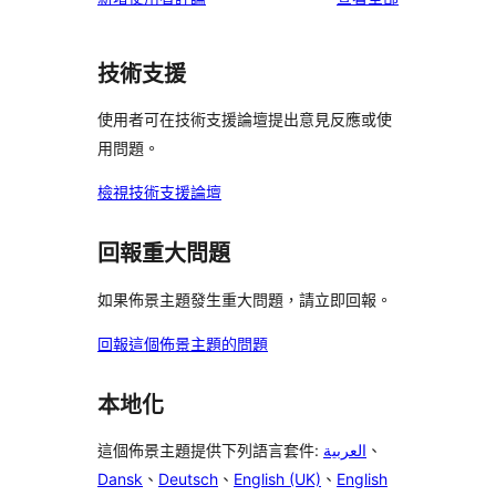
星
1
評
者
用
用
使
星
論
評
者
者
用
使
技術支援
論
評
評
者
用
論
論
評
使用者可在技術支援論壇提出意見反應或使
者
論
用問題。
評
論
檢視技術支援論壇
回報重大問題
如果佈景主題發生重大問題，請立即回報。
回報這個佈景主題的問題
本地化
這個佈景主題提供下列語言套件:
العربية
、
Dansk
、
Deutsch
、
English (UK)
、
English