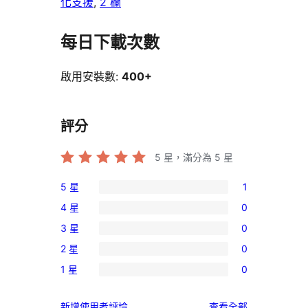
化支援
, 
2 欄
每日下載次數
啟用安裝數:
400+
評分
5
星，滿分為 5 星
5 星
1
1
4 星
0
個
0
3 星
0
5
個
0
星
2 星
0
4
個
0
使
星
1 星
0
3
個
0
用
使
星
2
個
者
用
使
新增使用者評論
查看全部
使