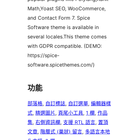
Math,Yoast SEO, WooCommerce,
and Contact Form 7. Spice
Software theme is available in
several locales.This theme comes
with GDPR compatible. (DEMO:
https://spice-
software.spicethemes.com/)
功能
部落格
, 
自訂標誌
, 
自訂選單
, 
編輯器樣
式
, 
精選圖片
, 
頁尾小工具
, 
1 欄
, 
作品
集
, 
右側資訊欄
, 
支援 RTL 語言
, 
置頂
文章
, 
階層式 (巢狀) 留言
, 
多語言本地