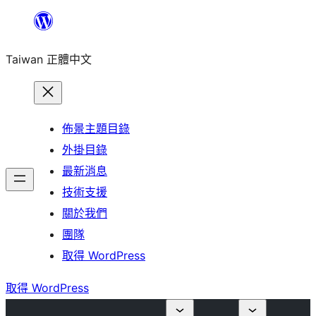
跳
至
Taiwan 正體中文
主
要
內
容
佈景主題目錄
外掛目錄
最新消息
技術支援
關於我們
團隊
取得 WordPress
取得 WordPress