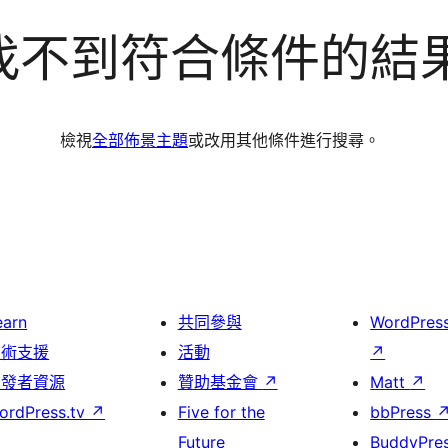
找不到符合條件的結
檢視
全部佈景主題
或改用其他條件進行搜尋。
earn
共同參與
WordPres
技術支援
活動
↗
開發者資源
贊助基金會
↗
Matt
↗
ordPress.tv
↗
Five for the
bbPress
Future
BuddyPre