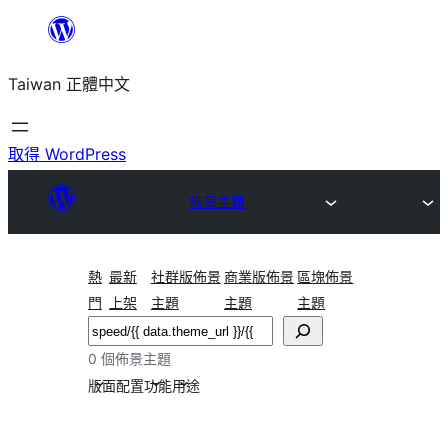
跳
至
Taiwan 正體中文
主
要
內
取得 WordPress
容
佈景主題
熱
最新
社群版佈景
商業版佈景
區塊佈景
門
上架
主題
主題
主題
搜
尋
0 個佈景主題
版面配置
功能
用途