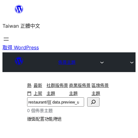
跳
至
Taiwan 正體中文
主
要
內
取得 WordPress
容
佈景主題
熱
最新
社群版佈景
商業版佈景
區塊佈景
門
上架
主題
主題
主題
搜
尋
0 個佈景主題
版面配置
功能
用途