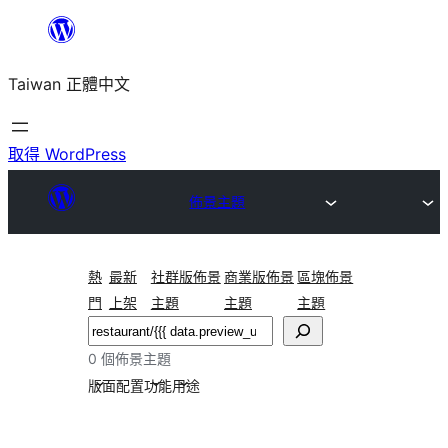
跳
至
Taiwan 正體中文
主
要
內
取得 WordPress
容
佈景主題
熱
最新
社群版佈景
商業版佈景
區塊佈景
門
上架
主題
主題
主題
搜
尋
0 個佈景主題
版面配置
功能
用途