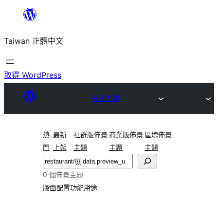
跳
至
Taiwan 正體中文
主
要
內
取得 WordPress
容
佈景主題
熱
最新
社群版佈景
商業版佈景
區塊佈景
門
上架
主題
主題
主題
搜
尋
0 個佈景主題
版面配置
功能
用途