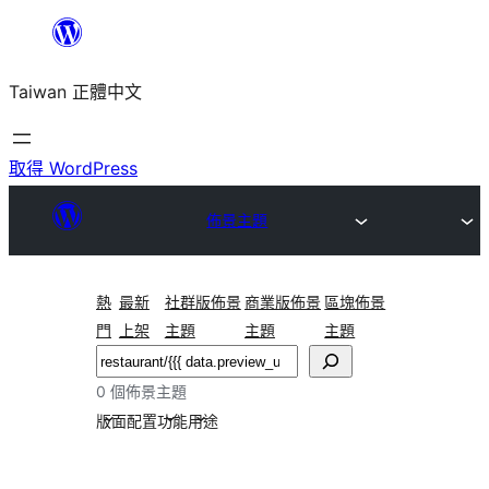
跳
至
Taiwan 正體中文
主
要
內
取得 WordPress
容
佈景主題
熱
最新
社群版佈景
商業版佈景
區塊佈景
門
上架
主題
主題
主題
搜
尋
0 個佈景主題
版面配置
功能
用途