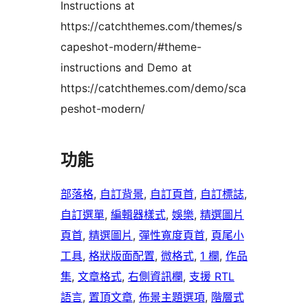
Instructions at
https://catchthemes.com/themes/s
capeshot-modern/#theme-
instructions and Demo at
https://catchthemes.com/demo/sca
peshot-modern/
功能
部落格
, 
自訂背景
, 
自訂頁首
, 
自訂標誌
, 
自訂選單
, 
編輯器樣式
, 
娛樂
, 
精選圖片
頁首
, 
精選圖片
, 
彈性寬度頁首
, 
頁尾小
工具
, 
格狀版面配置
, 
微格式
, 
1 欄
, 
作品
集
, 
文章格式
, 
右側資訊欄
, 
支援 RTL
語言
, 
置頂文章
, 
佈景主題選項
, 
階層式