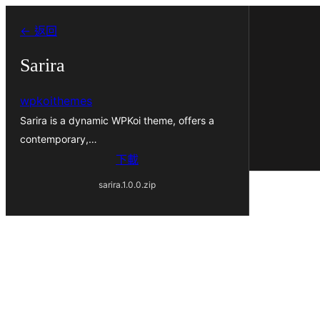
跳
← 返回
至
主
Sarira
要
wpkoithemes
內
Sarira is a dynamic WPKoi theme, offers a
容
contemporary,…
下載
sarira.1.0.0.zip