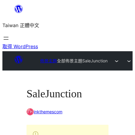
跳
至
Taiwan 正體中文
主
要
內
取得 WordPress
容
佈景主題
全部佈景主題
SaleJunction
SaleJunction
inkthemescom