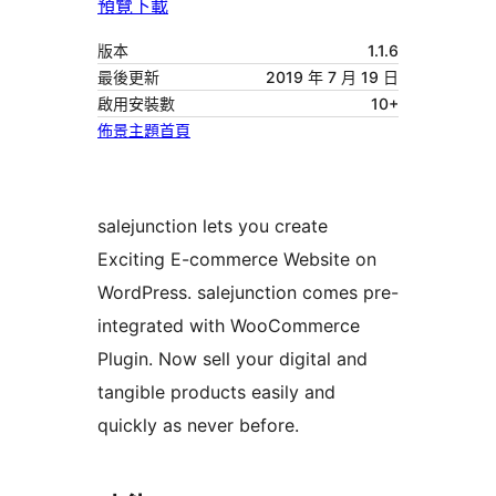
預覽
下載
版本
1.1.6
最後更新
2019 年 7 月 19 日
啟用安裝數
10+
佈景主題首頁
salejunction lets you create
Exciting E-commerce Website on
WordPress. salejunction comes pre-
integrated with WooCommerce
Plugin. Now sell your digital and
tangible products easily and
quickly as never before.