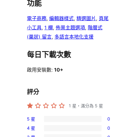
功能
電子商務
, 
編輯器樣式
, 
精選圖片
, 
頁尾
小工具
, 
1 欄
, 
佈景主題選項
, 
階層式
(巢狀) 留言
, 
多語言本地化支援
每日下載次數
啟用安裝數:
10+
評分
1
星，滿分為 5 星
5 星
0
0
4 星
0
個
0