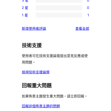
3 星
0
5
個
0
星
2 星
0
4
個
0
使
星
1 星
1
3
個
1
用
使
星
2
個
者
用
使
新增使用者評論
查看全部
使
星
1
評
者
用
用
使
星
論
評
者
者
用
使
技術支援
論
評
評
者
用
論
論
評
使用者可在技術支援論壇提出意見反應或使
者
論
用問題。
評
論
檢視技術支援論壇
回報重大問題
如果佈景主題發生重大問題，請立即回報。
回報這個佈景主題的問題