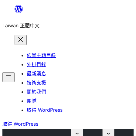
跳
至
Taiwan 正體中文
主
要
內
容
佈景主題目錄
外掛目錄
最新消息
技術支援
關於我們
團隊
取得 WordPress
取得 WordPress