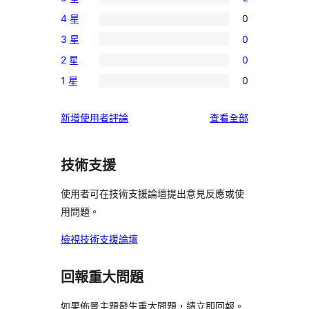
2
4 星
0
個
0
3 星
0
5
個
0
星
2 星
0
4
個
0
使
星
1 星
0
3
個
0
用
使
星
2
個
者
用
使
新增使用者評論
查看全部
使
星
1
評
者
用
用
使
星
論
評
者
者
用
使
技術支援
論
評
評
者
用
論
論
評
使用者可在技術支援論壇提出意見反應或使
者
論
用問題。
評
論
檢視技術支援論壇
回報重大問題
如果佈景主題發生重大問題，請立即回報。