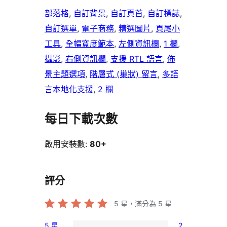
部落格
, 
自訂背景
, 
自訂頁首
, 
自訂標誌
, 
自訂選單
, 
電子商務
, 
精選圖片
, 
頁尾小
工具
, 
全幅寬度範本
, 
左側資訊欄
, 
1 欄
, 
攝影
, 
右側資訊欄
, 
支援 RTL 語言
, 
佈
景主題選項
, 
階層式 (巢狀) 留言
, 
多語
言本地化支援
, 
2 欄
每日下載次數
啟用安裝數:
80+
評分
5
星，滿分為 5 星
5 星
2