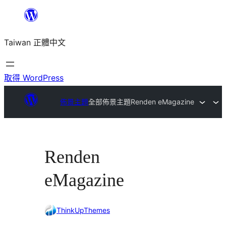
跳
至
Taiwan 正體中文
主
要
內
取得 WordPress
容
佈景主題
全部佈景主題
Renden eMagazine
Renden
eMagazine
ThinkUpThemes