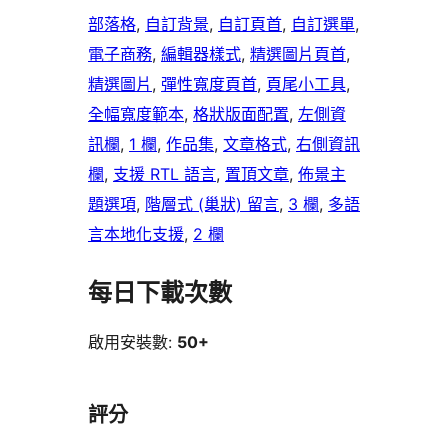
部落格
, 
自訂背景
, 
自訂頁首
, 
自訂選單
, 
電子商務
, 
編輯器樣式
, 
精選圖片頁首
, 
精選圖片
, 
彈性寬度頁首
, 
頁尾小工具
, 
全幅寬度範本
, 
格狀版面配置
, 
左側資
訊欄
, 
1 欄
, 
作品集
, 
文章格式
, 
右側資訊
欄
, 
支援 RTL 語言
, 
置頂文章
, 
佈景主
題選項
, 
階層式 (巢狀) 留言
, 
3 欄
, 
多語
言本地化支援
, 
2 欄
每日下載次數
啟用安裝數:
50+
評分