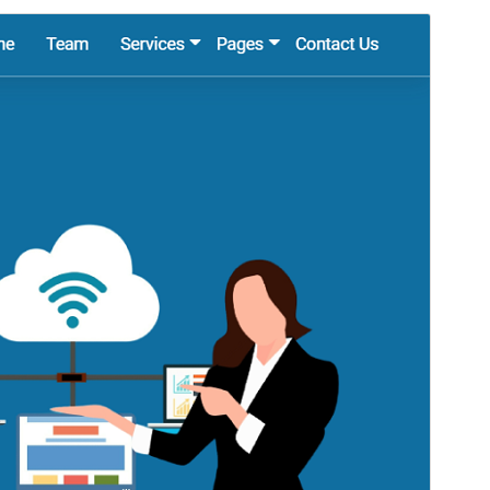
預覽
下載
版本
1.9
最後更新
2026 年 6 月 30 日
啟用安裝數
50+
PHP 版本需求
7.4