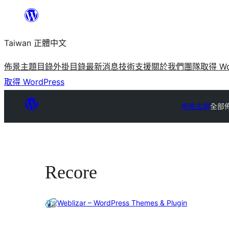
跳
至
Taiwan 正體中文
主
要
佈景主題目錄
外掛目錄
最新消息
技術支援
關於我們
團隊
取得 Wo
內
取得 WordPress
容
佈景主題
全部
Recore
Weblizar – WordPress Themes & Plugin