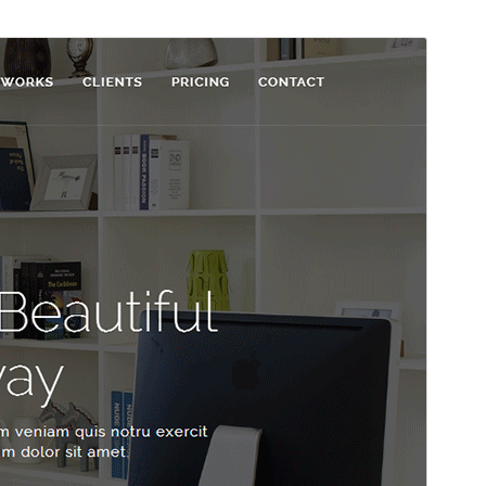
預覽
下載
版本
1.1
最後更新
2022 年 6 月 25 日
啟用安裝數
少於 10
PHP 版本需求
5.6
佈景主題首頁