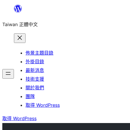
跳
至
Taiwan 正體中文
主
要
內
容
佈景主題目錄
外掛目錄
最新消息
技術支援
關於我們
團隊
取得 WordPress
取得 WordPress