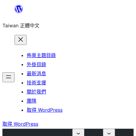
跳
至
Taiwan 正體中文
主
要
內
容
佈景主題目錄
外掛目錄
最新消息
技術支援
關於我們
團隊
取得 WordPress
取得 WordPress