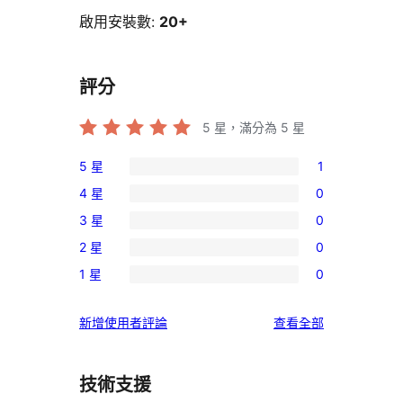
啟用安裝數:
20+
評分
5
星，滿分為 5 星
5 星
1
1
4 星
0
個
0
3 星
0
5
個
0
星
2 星
0
4
個
0
使
星
1 星
0
3
個
0
用
使
星
2
個
者
用
使
新增使用者評論
查看全部
使
星
1
評
者
用
用
使
星
論
評
者
者
用
使
技術支援
論
評
評
者
用