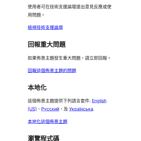
論
論
評
使用者可在技術支援論壇提出意見反應或使
者
論
用問題。
評
論
檢視技術支援論壇
回報重大問題
如果佈景主題發生重大問題，請立即回報。
回報這個佈景主題的問題
本地化
這個佈景主題提供下列語言套件:
English
(US)
、
Русский
、及
Українська
.
本地化這個佈景主題
瀏覽程式碼