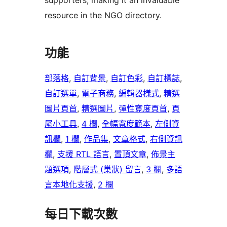
supporters, making it an invaluable
resource in the NGO directory.
功能
部落格
, 
自訂背景
, 
自訂色彩
, 
自訂標誌
, 
自訂選單
, 
電子商務
, 
編輯器樣式
, 
精選
圖片頁首
, 
精選圖片
, 
彈性寬度頁首
, 
頁
尾小工具
, 
4 欄
, 
全幅寬度範本
, 
左側資
訊欄
, 
1 欄
, 
作品集
, 
文章格式
, 
右側資訊
欄
, 
支援 RTL 語言
, 
置頂文章
, 
佈景主
題選項
, 
階層式 (巢狀) 留言
, 
3 欄
, 
多語
言本地化支援
, 
2 欄
每日下載次數