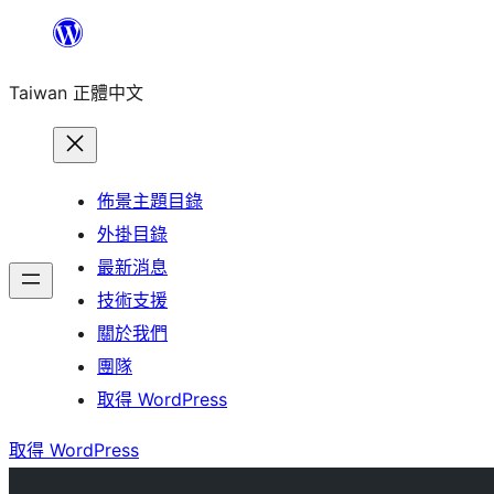
跳
至
Taiwan 正體中文
主
要
內
容
佈景主題目錄
外掛目錄
最新消息
技術支援
關於我們
團隊
取得 WordPress
取得 WordPress