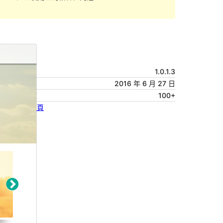
預覽
下載
版本
1.0.1.3
最後更新
2016 年 6 月 27 日
啟用安裝數
100+
佈景主題首頁