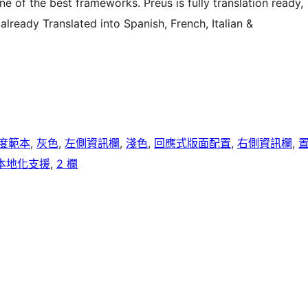
one of the best frameworks. Preus is fully translation ready,
 already Translated into Spanish, French, Italian &
度範本
, 
灰色
, 
左側資訊欄
, 
淺色
, 
回應式版面配置
, 
右側資訊欄
, 
本地化支援
, 
2 欄