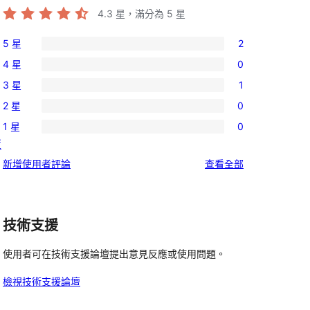
4.3
星，滿分為 5 星
5 星
2
2
4 星
0
個
0
3 星
1
5
個
1
星
2 星
0
4
個
0
使
星
1 星
0
3
個
0
用
置
使
星
2
個
者
用
使
新增使用者評論
查看全部
使
星
1
評
者
用
用
使
星
論
評
者
者
用
使
論
評
評
者
技術支援
用
論
論
評
者
使用者可在技術支援論壇提出意見反應或使用問題。
論
評
論
檢視技術支援論壇