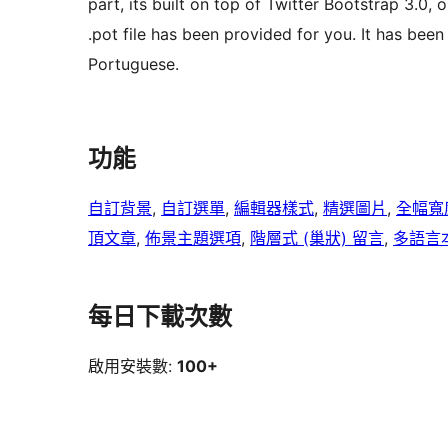
part, its built on top of Twitter Bootstrap 3.0, 
.pot file has been provided for you. It has been
Portuguese.
功能
自訂背景
, 
自訂選單
, 
編輯器樣式
, 
精選圖片
, 
全幅寬
頂文章
, 
佈景主題選項
, 
階層式 (巢狀) 留言
, 
多語言
每日下載次數
啟用安裝數:
100+