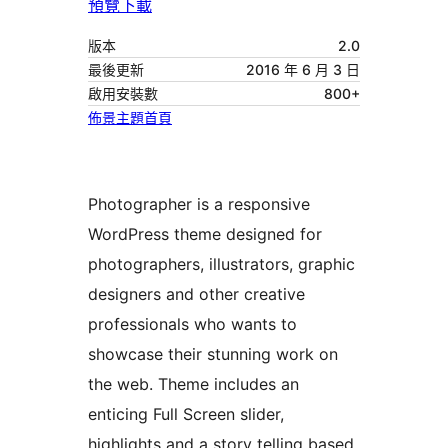
預覽
下載
版本
2.0
最後更新
2016 年 6 月 3 日
啟用安裝數
800+
佈景主題首頁
Photographer is a responsive
WordPress theme designed for
photographers, illustrators, graphic
designers and other creative
professionals who wants to
showcase their stunning work on
the web. Theme includes an
enticing Full Screen slider,
highlights and a story telling based