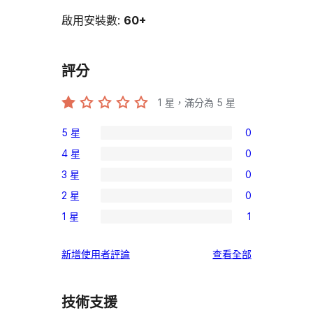
啟用安裝數:
60+
評分
1
星，滿分為 5 星
5 星
0
0
4 星
0
個
0
3 星
0
5
個
0
星
2 星
0
4
個
0
使
星
1 星
1
3
個
1
用
使
星
2
個
者
用
使
新增使用者評論
查看全部
使
星
1
評
者
用
用
使
星
論
評
者
者
用
使
技術支援
論
評
評
者