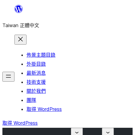
跳
至
Taiwan 正體中文
主
要
內
容
佈景主題目錄
外掛目錄
最新消息
技術支援
關於我們
團隊
取得 WordPress
取得 WordPress