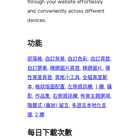
through your website effortlessly
and conveniently across different
devices.
功能
部落格
, 
自訂背景
, 
自訂色彩
, 
自訂頁首
, 
自訂選單
, 
精選圖片頁首
, 
精選圖片
, 
彈
性寬度頁首
, 
頁尾小工具
, 
全幅寬度範
本
, 
格狀版面配置
, 
左側資訊欄
, 
1 欄
, 
攝
影
, 
作品集
, 
右側資訊欄
, 
佈景主題選項
, 
階層式 (巢狀) 留言
, 
多語言本地化支
援
, 
2 欄
每日下載次數