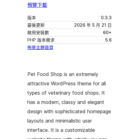
預覽
下載
版本
0.3.3
最後更新
2026 年 5 月 21 日
啟用安裝數
60+
PHP 版本需求
5.6
佈景主題首頁
Pet Food Shop is an extremely
attractive WordPress theme for all
types of veterinary food shops. It
has a modern, classy and elegant
design with sophisticated homepage
layouts and minimalistic user
interface. It is a customizable