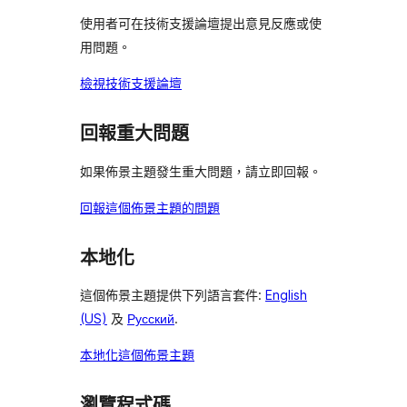
用
論
論
評
使用者可在技術支援論壇提出意見反應或使
者
論
用問題。
評
論
檢視技術支援論壇
回報重大問題
如果佈景主題發生重大問題，請立即回報。
回報這個佈景主題的問題
本地化
這個佈景主題提供下列語言套件:
English
(US)
及
Русский
.
本地化這個佈景主題
瀏覽程式碼