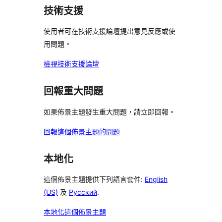
評
者
者
用
使
技術支援
論
評
評
者
用
論
論
評
使用者可在技術支援論壇提出意見反應或使
者
論
用問題。
評
論
檢視技術支援論壇
回報重大問題
如果佈景主題發生重大問題，請立即回報。
回報這個佈景主題的問題
本地化
這個佈景主題提供下列語言套件:
English
(US)
及
Русский
.
本地化這個佈景主題