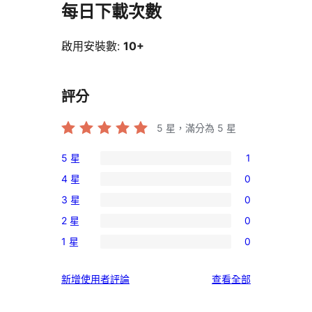
每日下載次數
啟用安裝數:
10+
評分
5
星，滿分為 5 星
5 星
1
1
4 星
0
個
0
3 星
0
5
個
0
星
2 星
0
4
個
0
使
星
1 星
0
3
個
0
用
使
星
2
個
者
用
使
新增使用者評論
查看全部
使
星
1
評
者
用
用
使
星
論