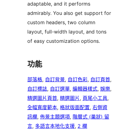
adaptable, and it performs
admirably. You also get support for
custom headers, two column
layout, full-width layout, and tons
of easy customization options.
功能
部落格
, 
自訂背景
, 
自訂色彩
, 
自訂頁首
, 
自訂標誌
, 
自訂選單
, 
編輯器樣式
, 
娛樂
, 
精選圖片頁首
, 
精選圖片
, 
頁尾小工具
, 
全幅寬度範本
, 
格狀版面配置
, 
右側資
訊欄
, 
佈景主題選項
, 
階層式 (巢狀) 留
言
, 
多語言本地化支援
, 
2 欄