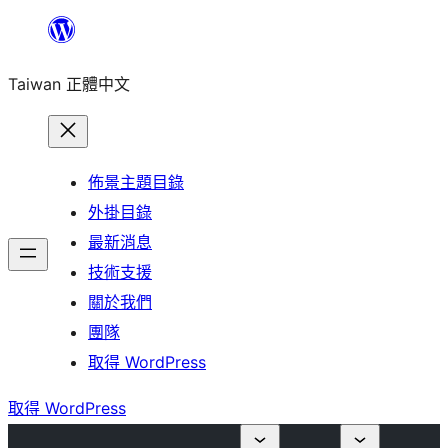
跳
至
Taiwan 正體中文
主
要
內
容
佈景主題目錄
外掛目錄
最新消息
技術支援
關於我們
團隊
取得 WordPress
取得 WordPress