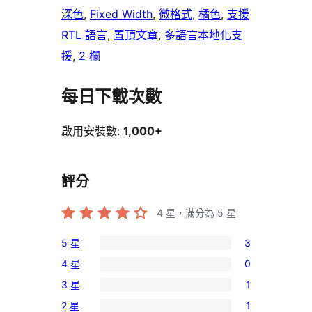
深色
, 
Fixed Width
, 
微格式
, 
橘色
, 
支援
RTL 語言
, 
置頂文章
, 
多語言本地化支
援
, 
2 欄
每日下載次數
啟用安裝數:
1,000+
評分
4
星，滿分為 5 星
5 星
3
3
4 星
0
個
0
3 星
1
5
個
1
星
2 星
1
4
個