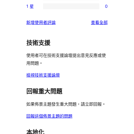
1
使
星
1 星
0
3
個
0
用
使
星
2
個
者
用
使
新增使用者評論
查看全部
使
星
1
評
者
用
用
使
星
論
評
者
者
用
使
技術支援
論
評
評
者
用
論
論
評
使用者可在技術支援論壇提出意見反應或使
者
論
用問題。
評
論
檢視技術支援論壇
回報重大問題
如果佈景主題發生重大問題，請立即回報。
回報這個佈景主題的問題
本地化