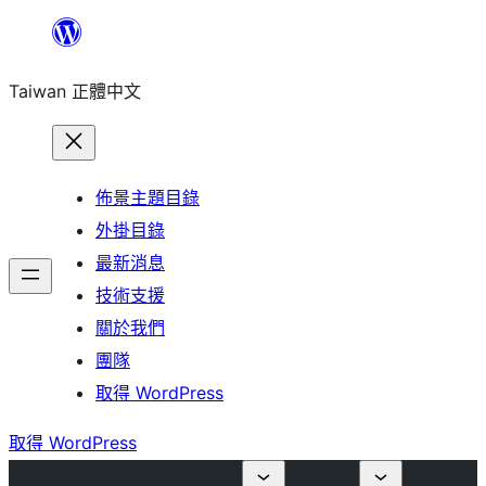
跳
至
Taiwan 正體中文
主
要
內
容
佈景主題目錄
外掛目錄
最新消息
技術支援
關於我們
團隊
取得 WordPress
取得 WordPress