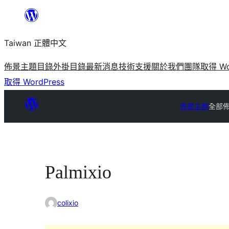
跳
至
Taiwan 正體中文
主
要
佈景主題目錄
外掛目錄
最新消息
技術支援
關於我們
團隊
取得 Wo
內
取得 WordPress
容
佈景主題
全部
Palmixio
colixio