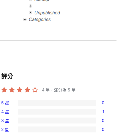
評分
4
星，滿分為 5 星
5 星
0
0
4 星
1
個
1
3 星
0
5
個
0
星
2 星
0
4
個
0