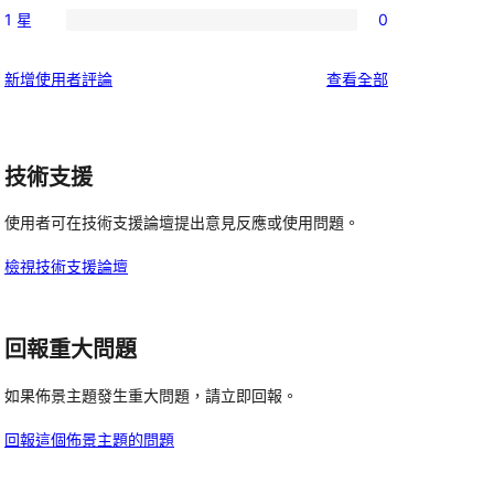
使
星
1 星
0
3
個
0
用
使
星
2
個
者
用
使
新增使用者評論
查看全部
使
星
1
評
者
用
用
使
星
論
評
者
者
用
使
論
評
評
者
技術支援
用
論
論
評
者
使用者可在技術支援論壇提出意見反應或使用問題。
論
評
論
檢視技術支援論壇
回報重大問題
如果佈景主題發生重大問題，請立即回報。
回報這個佈景主題的問題