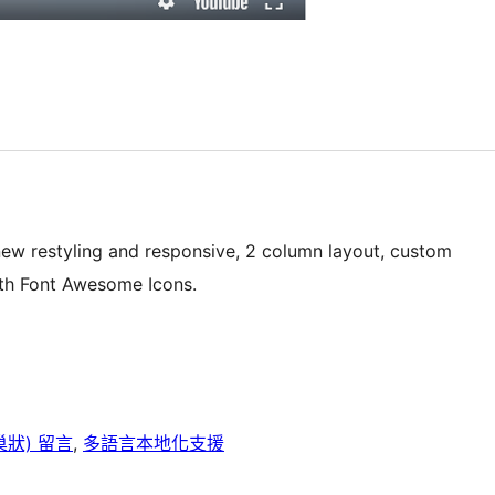
new restyling and responsive, 2 column layout, custom
ith Font Awesome Icons.
巢狀) 留言
, 
多語言本地化支援