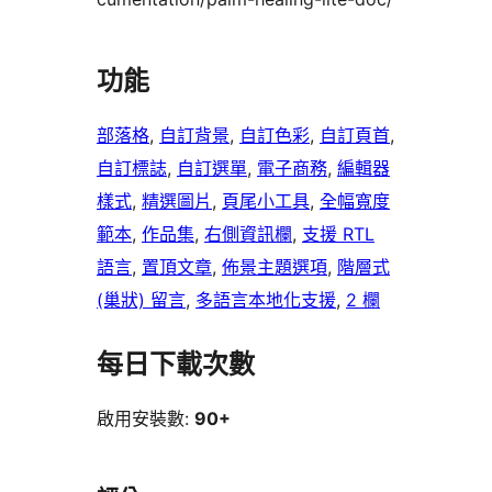
功能
部落格
, 
自訂背景
, 
自訂色彩
, 
自訂頁首
, 
自訂標誌
, 
自訂選單
, 
電子商務
, 
編輯器
樣式
, 
精選圖片
, 
頁尾小工具
, 
全幅寬度
範本
, 
作品集
, 
右側資訊欄
, 
支援 RTL
語言
, 
置頂文章
, 
佈景主題選項
, 
階層式
(巢狀) 留言
, 
多語言本地化支援
, 
2 欄
每日下載次數
啟用安裝數:
90+