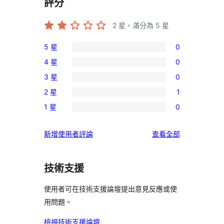
評分
2
星，滿分為 5 星
5 星
0
0
4 星
0
個
0
3 星
0
5
個
0
星
2 星
1
4
個
1
使
星
1 星
0
3
個
0
用
使
星
2
個
者
用
使
新增使用者評論
查看全部
使
星
1
評
者
用
用
使
星
論
評
者
者
用
使
技術支援
論
評
評
者
用
論
論
評
使用者可在技術支援論壇提出意見反應或使
者
論
用問題。
評
論
檢視技術支援論壇