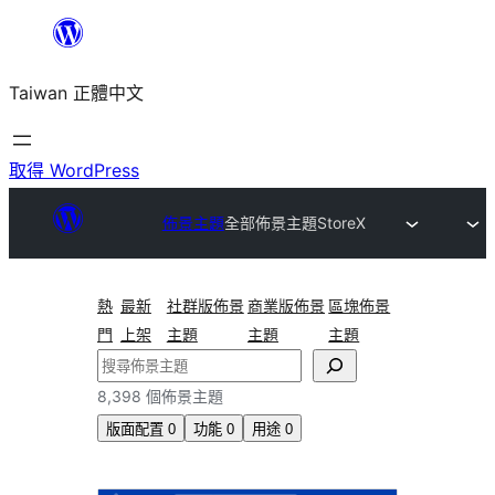
跳
至
Taiwan 正體中文
主
要
內
取得 WordPress
容
佈景主題
全部佈景主題
StoreX
熱
最新
社群版佈景
商業版佈景
區塊佈景
門
上架
主題
主題
主題
搜
尋
8,398 個佈景主題
版面配置
0
功能
0
用途
0