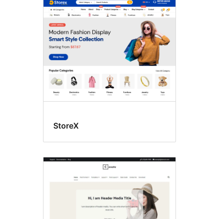
全
部
佈
景
主
題
StoreX