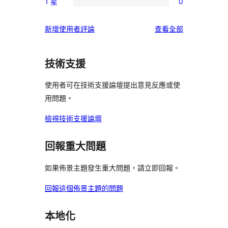
星
1 星
0
3
個
0
用
使
星
2
個
者
用
使
新增使用者評論
查看全部
使
星
1
評
者
用
用
使
星
論
評
者
者
用
使
技術支援
論
評
評
者
用
論
論
評
使用者可在技術支援論壇提出意見反應或使
者
論
用問題。
評
論
檢視技術支援論壇
回報重大問題
如果佈景主題發生重大問題，請立即回報。
回報這個佈景主題的問題
本地化