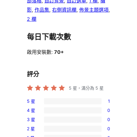
部落格
, 
自訂背景
, 
自訂選單
, 
1 欄
, 
攝
影
, 
作品集
, 
右側資訊欄
, 
佈景主題選項
, 
2 欄
每日下載次數
啟用安裝數:
70+
評分
5
星，滿分為 5 星
5 星
1
1
4 星
0
個
0
3 星
0
5
個
0
星
2 星
0
4
個
0
使