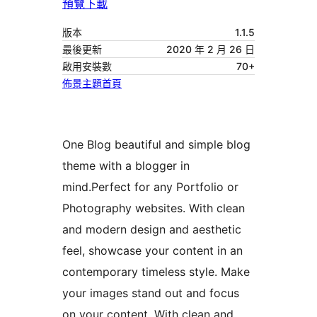
預覽
下載
版本
1.1.5
最後更新
2020 年 2 月 26 日
啟用安裝數
70+
佈景主題首頁
One Blog beautiful and simple blog
theme with a blogger in
mind.Perfect for any Portfolio or
Photography websites. With clean
and modern design and aesthetic
feel, showcase your content in an
contemporary timeless style. Make
your images stand out and focus
on your content. With clean and