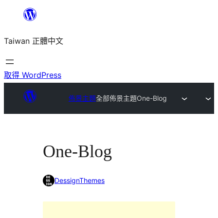
跳
至
Taiwan 正體中文
主
要
內
取得 WordPress
容
佈景主題
全部佈景主題
One-Blog
One-Blog
DessignThemes