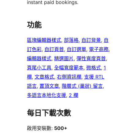
instant paid bookings.
功能
區塊編輯器樣式
, 
部落格
, 
自訂背景
, 
自
訂色彩
, 
自訂頁首
, 
自訂選單
, 
電子商務
, 
編輯器樣式
, 
精選圖片
, 
彈性寬度頁首
, 
頁尾小工具
, 
全幅寬度範本
, 
微格式
, 
1
欄
, 
文章格式
, 
右側資訊欄
, 
支援 RTL
語言
, 
置頂文章
, 
階層式 (巢狀) 留言
, 
多語言本地化支援
, 
2 欄
每日下載次數
啟用安裝數:
500+