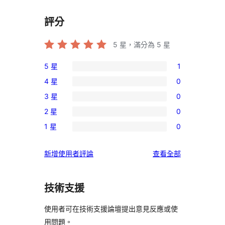
評分
5
星，滿分為 5 星
5 星
1
1
4 星
0
個
0
3 星
0
5
個
0
星
2 星
0
4
個
0
使
星
1 星
0
3
個
0
用
使
星
2
個
者
用
使
新增使用者評論
查看全部
使
星
1
評
者
用
用
使
星
論
評
者
者
用
使
技術支援
論
評
評
者
用
論
論
評
使用者可在技術支援論壇提出意見反應或使
者
論
用問題。
評