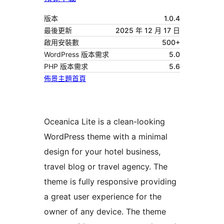
版本
1.0.4
最後更新
2025 年 12 月 17 日
啟用安裝數
500+
WordPress 版本需求
5.0
PHP 版本需求
5.6
佈景主題首頁
Oceanica Lite is a clean-looking
WordPress theme with a minimal
design for your hotel business,
travel blog or travel agency. The
theme is fully responsive providing
a great user experience for the
owner of any device. The theme