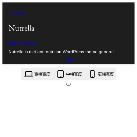
跳
← 返回
至
主
Nutrella
要
Star Themes
內
Nutrella is diet and nutrition WordPress theme generall…
容
下載
nutrella.1.1.3.zip
寬幅寬度
中幅寬度
窄幅寬度