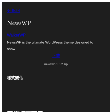
跳
← 返回
至
主
NewsWP
要
WalkerWP
內
NewsWP is the ultimate WordPress theme designed to
容
show…
下載
newswp.1.0.2.zip
樣式變化