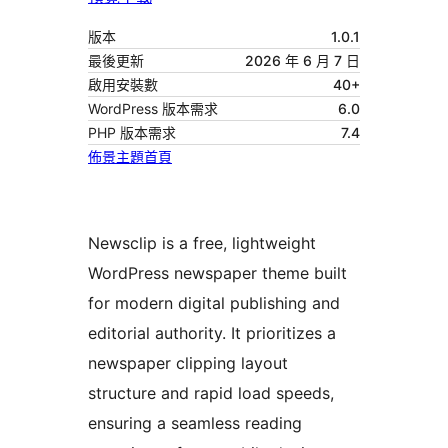
版本
1.0.1
最後更新
2026 年 6 月 7 日
啟用安裝數
40+
WordPress 版本需求
6.0
PHP 版本需求
7.4
佈景主題首頁
Newsclip is a free, lightweight
WordPress newspaper theme built
for modern digital publishing and
editorial authority. It prioritizes a
newspaper clipping layout
structure and rapid load speeds,
ensuring a seamless reading