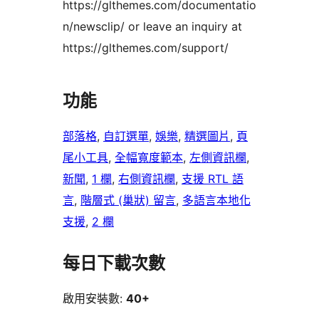
https://glthemes.com/documentatio
n/newsclip/ or leave an inquiry at
https://glthemes.com/support/
功能
部落格
, 
自訂選單
, 
娛樂
, 
精選圖片
, 
頁
尾小工具
, 
全幅寬度範本
, 
左側資訊欄
, 
新聞
, 
1 欄
, 
右側資訊欄
, 
支援 RTL 語
言
, 
階層式 (巢狀) 留言
, 
多語言本地化
支援
, 
2 欄
每日下載次數
啟用安裝數:
40+