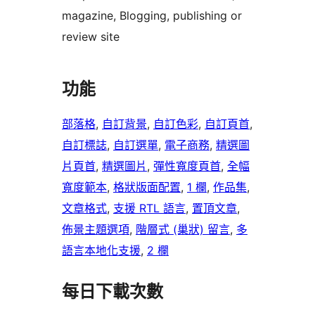
magazine, Blogging, publishing or
review site
功能
部落格
, 
自訂背景
, 
自訂色彩
, 
自訂頁首
, 
自訂標誌
, 
自訂選單
, 
電子商務
, 
精選圖
片頁首
, 
精選圖片
, 
彈性寬度頁首
, 
全幅
寬度範本
, 
格狀版面配置
, 
1 欄
, 
作品集
, 
文章格式
, 
支援 RTL 語言
, 
置頂文章
, 
佈景主題選項
, 
階層式 (巢狀) 留言
, 
多
語言本地化支援
, 
2 欄
每日下載次數