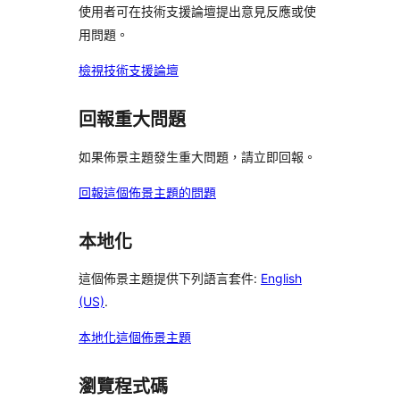
論
論
評
使用者可在技術支援論壇提出意見反應或使
者
論
用問題。
評
論
檢視技術支援論壇
回報重大問題
如果佈景主題發生重大問題，請立即回報。
回報這個佈景主題的問題
本地化
這個佈景主題提供下列語言套件:
English
(US)
.
本地化這個佈景主題
瀏覽程式碼