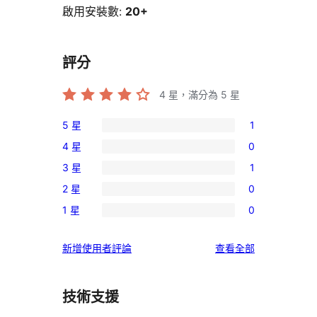
啟用安裝數:
20+
評分
4
星，滿分為 5 星
5 星
1
1
4 星
0
個
0
3 星
1
5
個
1
星
2 星
0
4
個
0
使
星
1 星
0
3
個
0
用
使
星
2
個
者
用
使
新增使用者評論
查看全部
使
星
1
評
者
用
用
使
星
論
評
者
者
用
使
技術支援
論
評
評
者
用