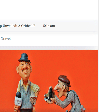
這是
News Box
的子佈景主題。
版本
1.0.6
最後更新
2026 年 1 月 5 日
啟用安裝數
90+
PHP 版本需求
5.6
佈景主題首頁