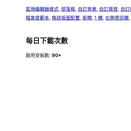
區塊編輯器樣式
, 
部落格
, 
自訂背景
, 
自訂頁首
, 
自訂
幅寬度範本
, 
格狀版面配置
, 
新聞
, 
1 欄
, 
右側資訊欄
,
每日下載次數
啟用安裝數:
90+