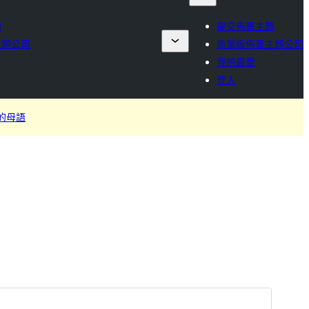
題
提交佈景主題
主題公司
商業版佈景主題公司
我的最愛
登入
的母語
預覽
下載