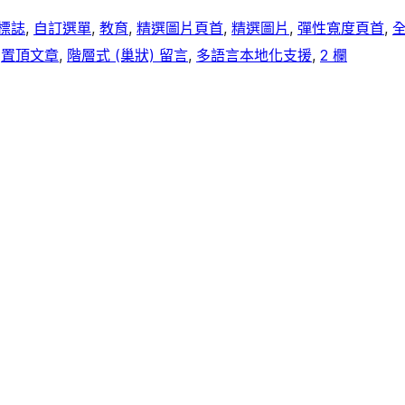
標誌
, 
自訂選單
, 
教育
, 
精選圖片頁首
, 
精選圖片
, 
彈性寬度頁首
, 
 
置頂文章
, 
階層式 (巢狀) 留言
, 
多語言本地化支援
, 
2 欄