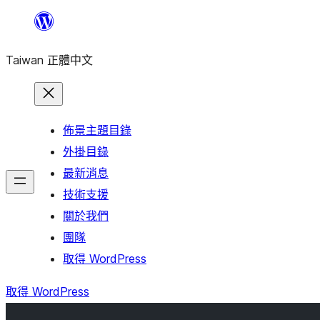
跳
至
Taiwan 正體中文
主
要
內
容
佈景主題目錄
外掛目錄
最新消息
技術支援
關於我們
團隊
取得 WordPress
取得 WordPress