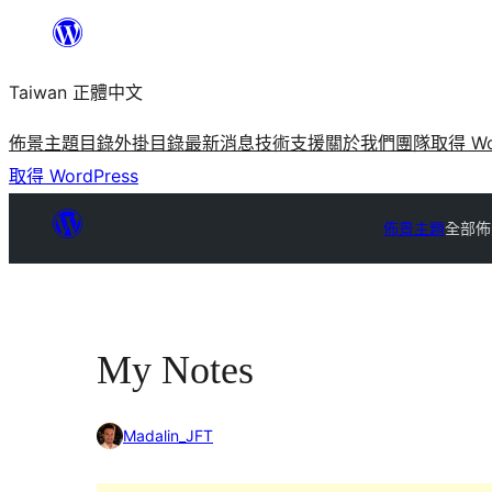
跳
至
Taiwan 正體中文
主
要
佈景主題目錄
外掛目錄
最新消息
技術支援
關於我們
團隊
取得 Wo
內
取得 WordPress
容
佈景主題
全部佈
My Notes
Madalin_JFT