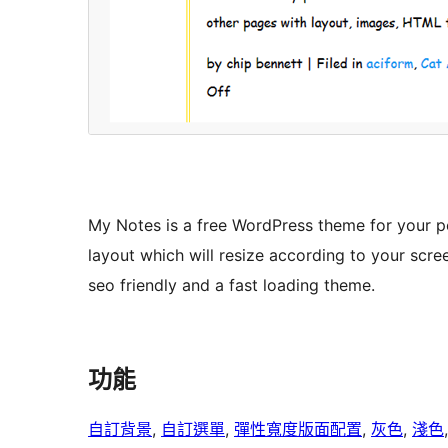
My Notes is a free WordPress theme for your pe
layout which will resize according to your scre
seo friendly and a fast loading theme.
功能
自訂背景
, 
自訂選單
, 
彈性寬度版面配置
, 
灰色
, 
淺色