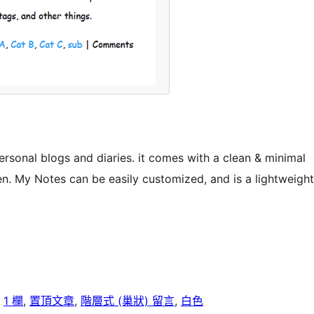
rsonal blogs and diaries. it comes with a clean & minimal
en. My Notes can be easily customized, and is a lightweight
, 
1 欄
, 
置頂文章
, 
階層式 (巢狀) 留言
, 
白色