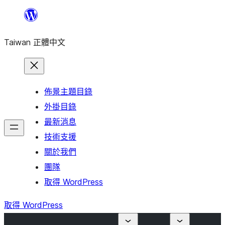
跳
至
Taiwan 正體中文
主
要
內
容
佈景主題目錄
外掛目錄
最新消息
技術支援
關於我們
團隊
取得 WordPress
取得 WordPress