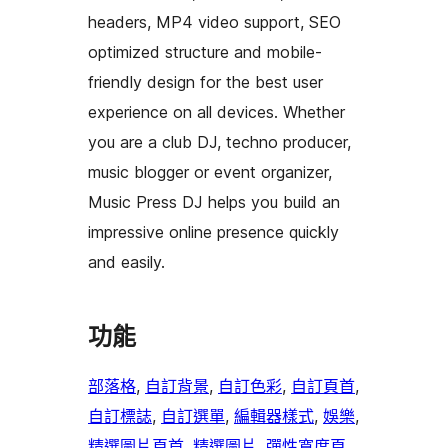
headers, MP4 video support, SEO
optimized structure and mobile-
friendly design for the best user
experience on all devices. Whether
you are a club DJ, techno producer,
music blogger or event organizer,
Music Press DJ helps you build an
impressive online presence quickly
and easily.
功能
部落格
, 
自訂背景
, 
自訂色彩
, 
自訂頁首
, 
自訂標誌
, 
自訂選單
, 
編輯器樣式
, 
娛樂
, 
精選圖片頁首
, 
精選圖片
, 
彈性寬度頁