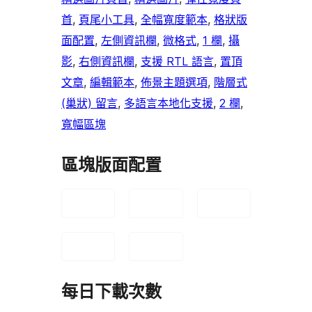
首
, 
頁尾小工具
, 
全幅寬度範本
, 
格狀版
面配置
, 
左側資訊欄
, 
微格式
, 
1 欄
, 
攝
影
, 
右側資訊欄
, 
支援 RTL 語言
, 
置頂
文章
, 
編輯範本
, 
佈景主題選項
, 
階層式
(巢狀) 留言
, 
多語言本地化支援
, 
2 欄
, 
寬幅區塊
區塊版面配置
每日下載次數