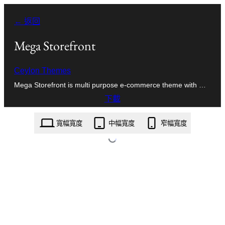
跳
← 返回
至
主
Mega Storefront
要
Ceylon Themes
內
Mega Storefront is multi purpose e-commerce theme with …
容
下載
mega-storefront.1.0.1.zip
寬幅寬度
中幅寬度
窄幅寬度