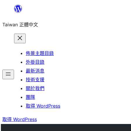
跳
至
Taiwan 正體中文
主
要
內
容
佈景主題目錄
外掛目錄
最新消息
技術支援
關於我們
團隊
取得 WordPress
取得 WordPress