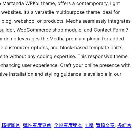
 Martanda WPKoi theme, offers a contemporary, light
websites. It’s a versatile multipurpose theme ideal for
o, blog, webshop, or products. Medha seamlessly integrates
 builder, WooCommerce shop module, and Contact Form 7
um demo leverages the Medha premium plugin for added
ive customizer options, and block-based template parts,
te without any coding expertise. This responsive theme
enhancing user experience. Craft your online presence with
e installation and styling guidance is available in our
, 
精選圖片
, 
彈性寬度頁首
, 
全幅寬度範本
, 
1 欄
, 
置頂文章
, 
多語言