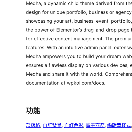
Medha, a dynamic child theme derived from the
design for unique portfolio, business or agency 
showcasing your art, business, event, portfoli
the power of Elementor’s drag-and-drop page
for effective content management. The premi
features. With an intuitive admin panel, extens
Medha empowers you to build your dream websi
ensures a flawless display on various devices, 
Medha and share it with the world. Comprehensiv
documentation at wpkoi.com/docs.
功能
部落格
, 
自訂背景
, 
自訂色彩
, 
電子商務
, 
編輯器樣式