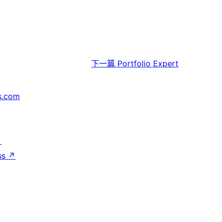
下一篇
Portfolio Expert
s.com
↗
ss
↗