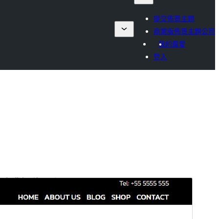
提交佈景主題
商業版佈景主題公司
我的最愛
登入
商業版佈景主題
這個佈景主題為免費佈景主題，但另外提供付費商業升
級版或技術支援。