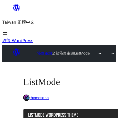
跳
至
Taiwan 正體中文
主
要
內
取得 WordPress
容
佈景主題
全部佈景主題
ListMode
ListMode
themesdna