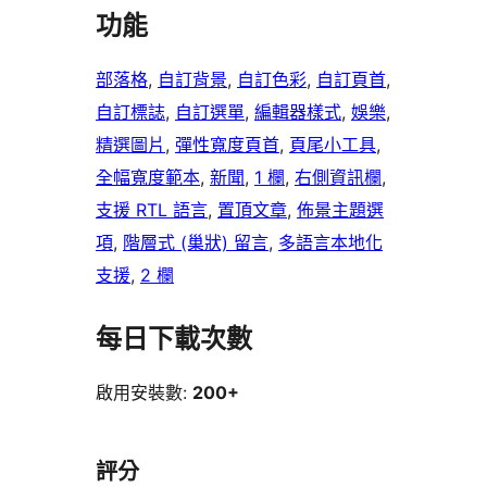
功能
部落格
, 
自訂背景
, 
自訂色彩
, 
自訂頁首
, 
自訂標誌
, 
自訂選單
, 
編輯器樣式
, 
娛樂
, 
精選圖片
, 
彈性寬度頁首
, 
頁尾小工具
, 
全幅寬度範本
, 
新聞
, 
1 欄
, 
右側資訊欄
, 
支援 RTL 語言
, 
置頂文章
, 
佈景主題選
項
, 
階層式 (巢狀) 留言
, 
多語言本地化
支援
, 
2 欄
每日下載次數
啟用安裝數:
200+
評分