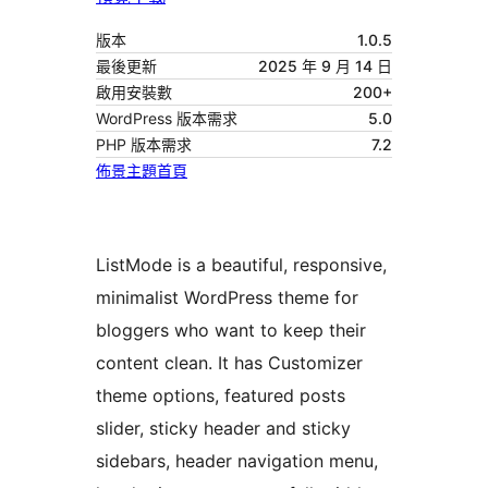
版本
1.0.5
最後更新
2025 年 9 月 14 日
啟用安裝數
200+
WordPress 版本需求
5.0
PHP 版本需求
7.2
佈景主題首頁
ListMode is a beautiful, responsive,
minimalist WordPress theme for
bloggers who want to keep their
content clean. It has Customizer
theme options, featured posts
slider, sticky header and sticky
sidebars, header navigation menu,