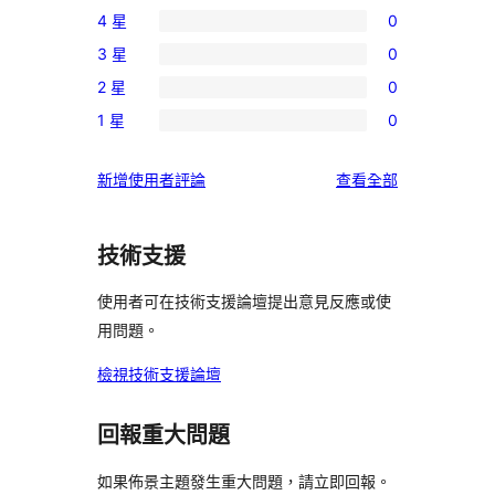
4 星
0
個
0
3 星
0
5
個
0
星
2 星
0
4
個
0
使
星
1 星
0
3
個
0
用
使
星
2
個
者
用
使
新增使用者評論
查看全部
使
星
1
評
者
用
用
使
星
論
評
者
者
用
使
技術支援
論
評
評
者
用
論
論
評
使用者可在技術支援論壇提出意見反應或使
者
論
用問題。
評
論
檢視技術支援論壇
回報重大問題
如果佈景主題發生重大問題，請立即回報。