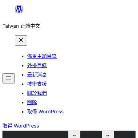
跳
至
Taiwan 正體中文
主
要
內
容
佈景主題目錄
外掛目錄
最新消息
技術支援
關於我們
團隊
取得 WordPress
取得 WordPress