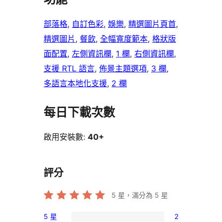
部落格
, 
自訂色彩
, 
娛樂
, 
精選圖片頁首
, 
精選圖片
, 
餐飲
, 
全幅寬度範本
, 
格狀版
面配置
, 
左側資訊欄
, 
1 欄
, 
右側資訊欄
, 
支援 RTL 語言
, 
佈景主題選項
, 
3 欄
, 
多語言本地化支援
, 
2 欄
每日下載次數
啟用安裝數:
40+
評分
5
星，滿分為 5 星
5 星
2
2