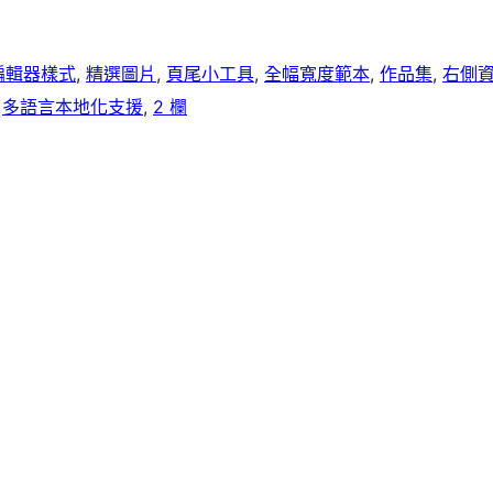
編輯器樣式
, 
精選圖片
, 
頁尾小工具
, 
全幅寬度範本
, 
作品集
, 
右側
 
多語言本地化支援
, 
2 欄