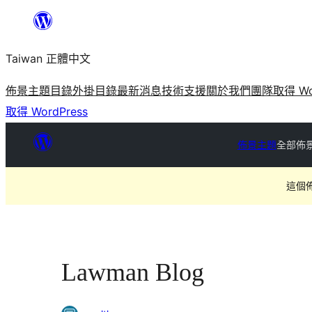
跳
至
Taiwan 正體中文
主
要
佈景主題目錄
外掛目錄
最新消息
技術支援
關於我們
團隊
取得 Wo
內
取得 WordPress
容
佈景主題
全部佈
這個
Lawman Blog