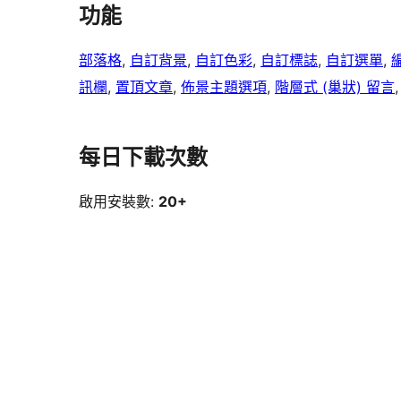
功能
部落格
, 
自訂背景
, 
自訂色彩
, 
自訂標誌
, 
自訂選單
, 
訊欄
, 
置頂文章
, 
佈景主題選項
, 
階層式 (巢狀) 留言
,
每日下載次數
啟用安裝數:
20+