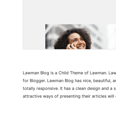
Lawman Blog is a Child Theme of Lawman. Lawm
for Blogger. Lawman Blog has nice, beautiful, 
totally responsive. It has a clean design and a
attractive ways of presenting their articles wi