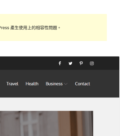
ess 產生使用上的相容性問題。
預覽
下載
這是
Lawman
的子佈景主題。
版本
1.0.2
最後更新
2022 年 2 月 21 日
啟用安裝數
20+
WordPress 版本需求
5.0
PHP 版本需求
5.6