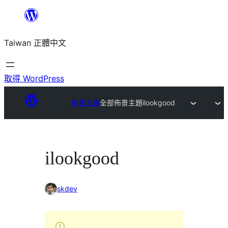
跳
至
Taiwan 正體中文
主
要
內
取得 WordPress
容
佈景主題
全部佈景主題
ilookgood
ilookgood
skdev