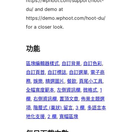
https://wphoot.com/support/hoot-
du/ and demo at
https://demo.wphoot.com/hoot-du/
for a closer look.
功能
區塊編輯器樣式
, 
自訂背景
, 
自訂色彩
, 
自訂頁首
, 
自訂標誌
, 
自訂選單
, 
電子商
務
, 
娛樂
, 
精選圖片
, 
餐飲
, 
頁尾小工具
, 
全幅寬度範本
, 
左側資訊欄
, 
微格式
, 
1
欄
, 
右側資訊欄
, 
置頂文章
, 
佈景主題選
項
, 
階層式 (巢狀) 留言
, 
3 欄
, 
多語言本
地化支援
, 
2 欄
, 
寬幅區塊