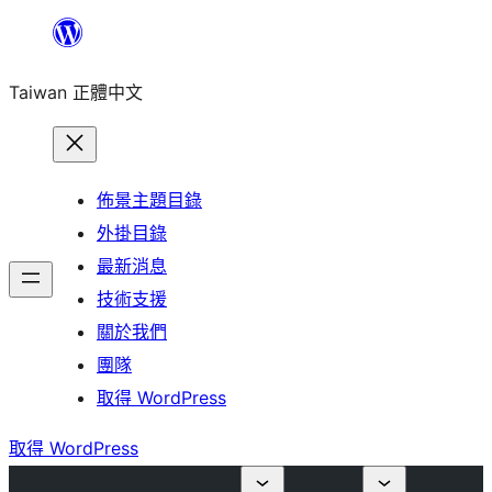
跳
至
Taiwan 正體中文
主
要
內
容
佈景主題目錄
外掛目錄
最新消息
技術支援
關於我們
團隊
取得 WordPress
取得 WordPress