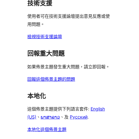
使
技術支援
論
評
評
者
用
論
論
評
使用者可在技術支援論壇提出意見反應或使
者
論
用問題。
評
論
檢視技術支援論壇
回報重大問題
如果佈景主題發生重大問題，請立即回報。
回報這個佈景主題的問題
本地化
這個佈景主題提供下列語言套件:
English
(US)
、
ພາສາລາວ
、及
Русский
.
本地化這個佈景主題