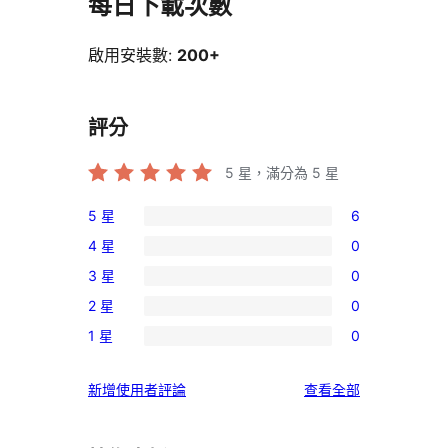
每日下載次數
啟用安裝數:
200+
評分
5
星，滿分為 5 星
5 星
6
6
4 星
0
個
0
3 星
0
5
個
0
星
2 星
0
4
個
0
使
星
1 星
0
3
個
0
用
使
星
2
個
者
用
使
新增使用者評論
查看全部
使
星
1
評
者
用
用
使
星
論
評
者
者
用