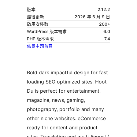
版本
2.12.2
最後更新
2026 年 6 月 9 日
啟用安裝數
200+
WordPress 版本需求
6.0
PHP 版本需求
7.4
佈景主題首頁
Bold dark impactful design for fast
loading SEO optimized sites. Hoot
Du is perfect for entertainment,
magazine, news, gaming,
photography, portfolio and many
other niche websites. eCommerce
ready for content and product
sites. Translation and multi-lingual (