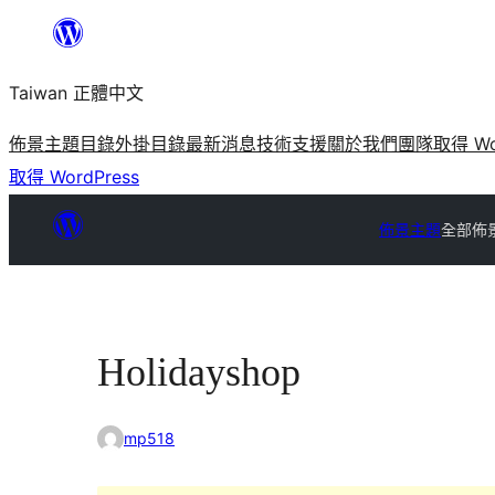
跳
至
Taiwan 正體中文
主
要
佈景主題目錄
外掛目錄
最新消息
技術支援
關於我們
團隊
取得 Wo
內
取得 WordPress
容
佈景主題
全部佈
Holidayshop
mp518