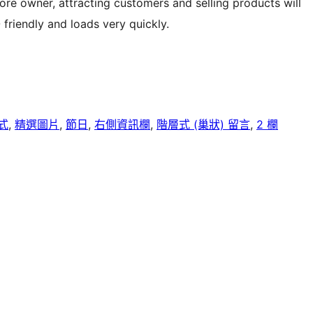
re owner, attracting customers and selling products will
 friendly and loads very quickly.
式
, 
精選圖片
, 
節日
, 
右側資訊欄
, 
階層式 (巢狀) 留言
, 
2 欄