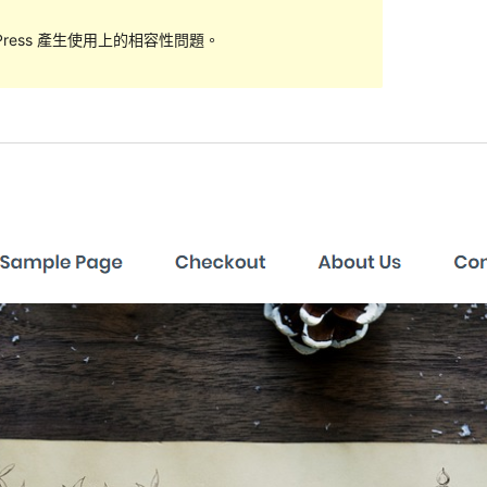
ess 產生使用上的相容性問題。
預覽
下載
版本
1.0.5
最後更新
2018 年 2 月 13 日
啟用安裝數
10+
佈景主題首頁