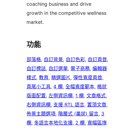
coaching business and drive
growth in the competitive wellness
market.
功能
部落格
, 
自訂背景
, 
自訂色彩
, 
自訂頁首
, 
自訂標誌
, 
自訂選單
, 
電子商務
, 
編輯器
樣式
, 
教育
, 
精選圖片
, 
彈性寬度頁首
, 
頁尾小工具
, 
4 欄
, 
全幅寬度範本
, 
格狀
版面配置
, 
左側資訊欄
, 
1 欄
, 
文章格式
, 
右側資訊欄
, 
支援 RTL 語言
, 
置頂文章
, 
佈景主題選項
, 
階層式 (巢狀) 留言
, 
3
欄
, 
多語言本地化支援
, 
2 欄
, 
寬幅區塊