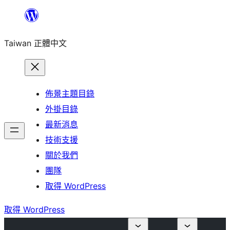
跳
至
Taiwan 正體中文
主
要
內
容
佈景主題目錄
外掛目錄
最新消息
技術支援
關於我們
團隊
取得 WordPress
取得 WordPress