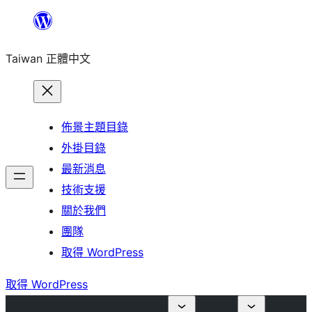
跳
至
Taiwan 正體中文
主
要
內
容
佈景主題目錄
外掛目錄
最新消息
技術支援
關於我們
團隊
取得 WordPress
取得 WordPress